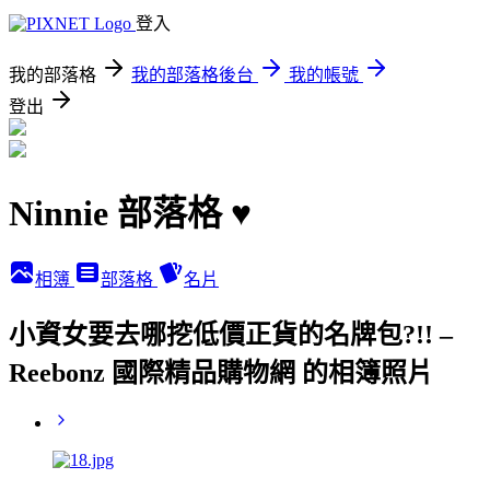
登入
我的部落格
我的部落格後台
我的帳號
登出
Ninnie 部落格 ♥
相簿
部落格
名片
小資女要去哪挖低價正貨的名牌包?!! –
Reebonz 國際精品購物網 的相簿照片