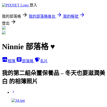
登入
我的部落格
我的部落格後台
我的帳號
登出
Ninnie 部落格 ♥
相簿
部落格
名片
我的第二組朵璽保養品 – 冬天也要滋潤美
白 的相簿照片